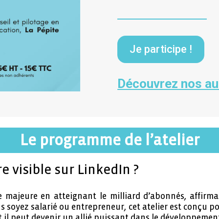
Je participe !
Découvrez nos aut
Le programme de l’atelier
 visible sur LinkedIn ?
 majeure en atteignant le milliard d’abonnés, affirm
s soyez salarié ou entrepreneur, cet atelier est conçu p
 il peut devenir un allié puissant dans le développement 