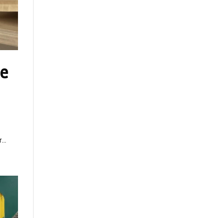
ce
...