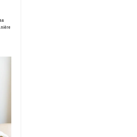
 sa
anière