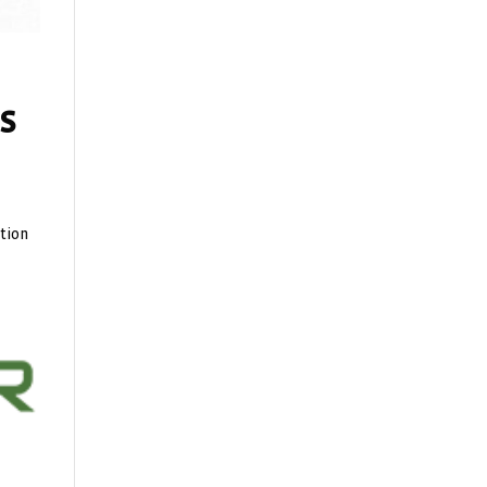
s
ation