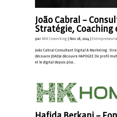
João Cabral – Consul
Stratégie, Coaching 
par
MIX Coworking
|
Nov 18, 2024
|
Entrepreneuri
João Cabral Consultant Digital & Marketing : Str
découvre JOAOJe découvre HAPOGEE De profil multi
et le digital depuis plus...
Hafida Berkani – Fo