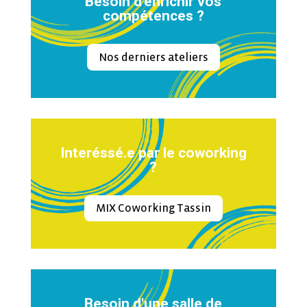
Besoin d'enrichir vos
compétences ?
Nos derniers ateliers
Interéssé.e par le coworking
?
MIX Coworking Tassin
Besoin d'une salle de