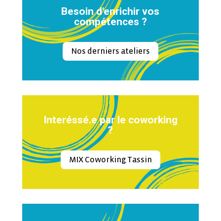
Besoin d'enrichir vos
compétences ?
Nos derniers ateliers
Interéssé.e par le coworking
?
MIX Coworking Tassin