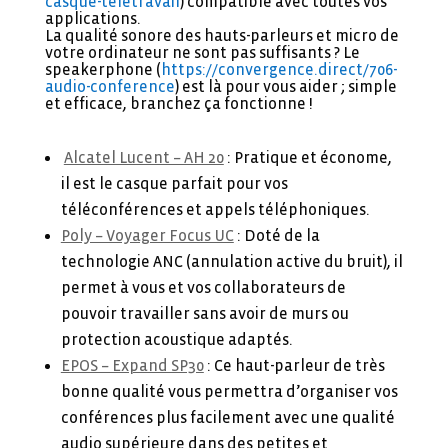
casque-teletravail
) compatible avec toutes vos
applications.
La qualité sonore des hauts-parleurs et micro de
votre ordinateur ne sont pas suffisants ? Le
speakerphone (
https://convergence.direct/706-
audio-conference
) est là pour vous aider ; simple
et efficace, branchez ça fonctionne !
Alcatel Lucent – AH 20
: Pratique et économe,
il est le casque parfait pour vos
téléconférences et appels téléphoniques.
Poly – Voyager Focus UC
: Doté de la
technologie ANC (annulation active du bruit), il
permet à vous et vos collaborateurs de
pouvoir travailler sans avoir de murs ou
protection acoustique adaptés.
EPOS – Expand SP30
: Ce haut-parleur de très
bonne qualité vous permettra d’organiser vos
conférences plus facilement avec une qualité
audio supérieure dans des petites et