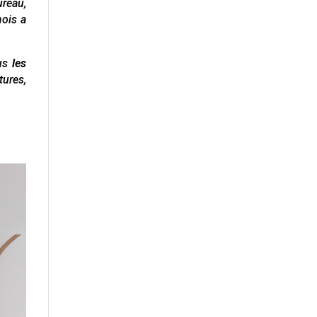
ureau,
mois a
ous
les
tures,