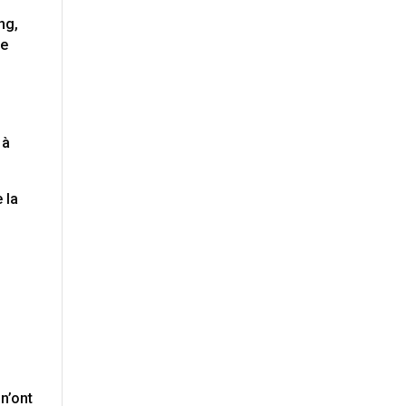
ng,
ue
t
 à
 la
 n’ont