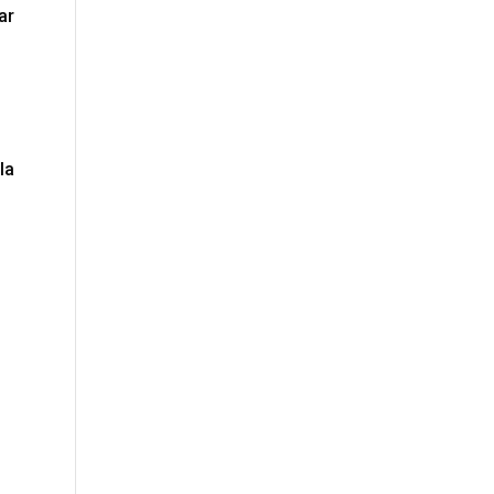
ar
la