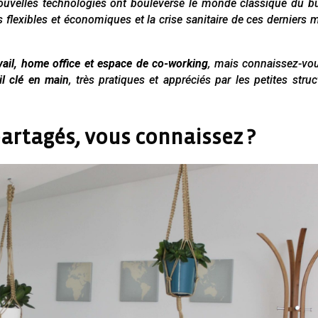
nouvelles technologies ont bouleversé le monde classique du b
 flexibles et économiques et la crise sanitaire de ces derniers 
vail,
home office et espace de co-working
, mais connaissez-v
il clé en main
, très pratiques et appréciés par les petites struc
artagés, vous connaissez ?