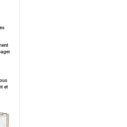
tes
iment
nager
vous
t et