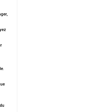
ager,
ayez
ur
de.
que
 du