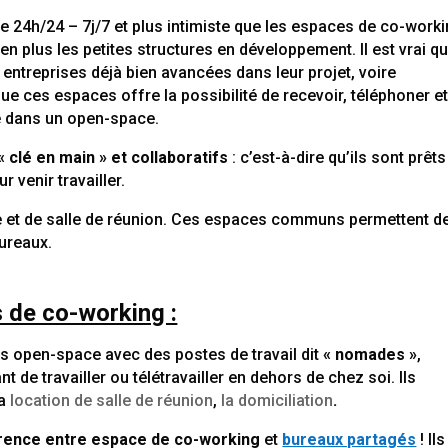
 24h/24 – 7j/7 et plus intimiste que les espaces de co-worki
en plus les petites structures en développement. Il est vrai q
 entreprises déjà bien avancées dans leur projet, voire
e ces espaces offre la possibilité de recevoir, téléphoner e
e dans un open-space.
 clé en main » et collaboratifs
: c’est-à-dire qu’ils sont prêts
r venir travailler.
et de salle de réunion. Ces espaces communs permettent de
bureaux.
 de co-working :
 open-space avec des postes de travail dit
« nomades »
,
t de travailler ou télétravailler en dehors de chez soi. Ils
la
location de salle de réunion
,
la domiciliation
.
érence entre espace de co-working
et
bureaux partagés
! Ils