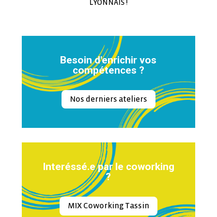
LYONNAIS !
Besoin d'enrichir vos
compétences ?
Nos derniers ateliers
Interéssé.e par le coworking
?
MIX Coworking Tassin