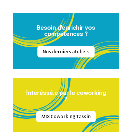
Besoin d'enrichir vos
compétences ?
Nos derniers ateliers
Interéssé.e par le coworking
?
MIX Coworking Tassin