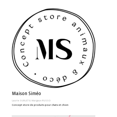
Maison Siméo
Laurie SUBLET & Margaux RUSSO
Concept store de produits pour chats et chien