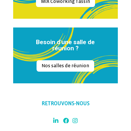
MIX Coworking Tassin
Besoin d'une salle de
réunion ?
Nos salles de réunion
RETROUVONS-NOUS