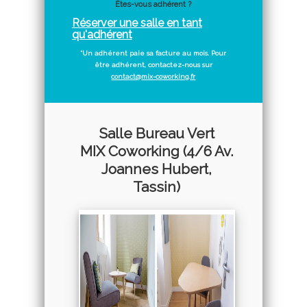
Êtes-vous adhérent ?
Réserver une salle en tant
qu'adhérent
*Un adhérent paie sa facture au mois. Pour
être adhérent, contactez-nous sur
contact@mix-coworking.fr
Salle Bureau Vert
MIX Coworking (4/6 Av.
Joannes Hubert,
Tassin)