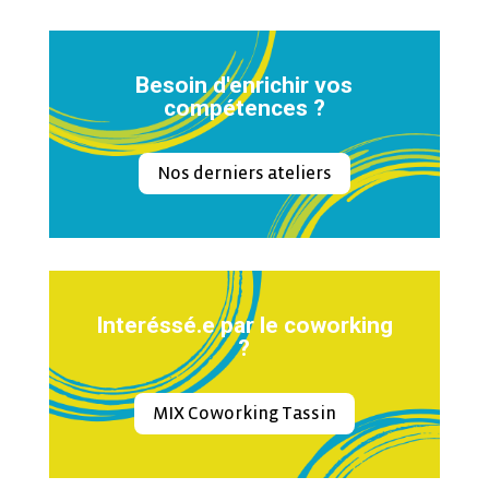
Besoin d'enrichir vos
compétences ?
Nos derniers ateliers
Interéssé.e par le coworking
?
MIX Coworking Tassin