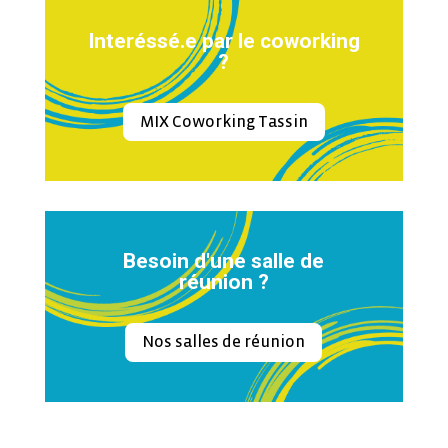
Interéssé.e par le coworking
?
MIX Coworking Tassin
Besoin d'une salle de
réunion ?
Nos salles de réunion